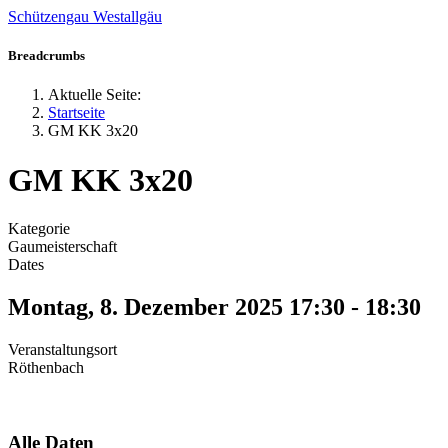
Schützengau Westallgäu
Jahr
Monat
Jahr
Monat
Breadcrumbs
Aktuelle Seite:
Startseite
GM KK 3x20
GM KK 3x20
Kategorie
Gaumeisterschaft
Dates
Montag, 8. Dezember 2025
17:30
-
18:30
Veranstaltungsort
Röthenbach
Alle Daten