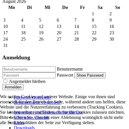
August 2026
Mo
Di
Mi
Do
Fr
Sa
So
1
2
3
4
5
6
7
8
9
10
11
12
13
14
15
16
17
18
19
20
21
22
23
24
25
26
27
28
29
30
31
Anmeldung
Benutzername
Passwort
Show Password
Angemeldet bleiben
Anmelden
Wir nutzen Cookies auf unserer Website. Einige von ihnen sind
Passwort vergessen?
essenziell für den Betrieb der Seite, während andere uns helfen, diese
Benutzername vergessen?
Website und die Nutzererfahrung zu verbessern (Tracking Cookies).
Impressum und Datenschutzerklärung
Sie können selbst entscheiden, ob Sie die Cookies zulassen möchten.
Über uns - Chronik
Bitte beachten Sie, dass bei einer Ablehnung womöglich nicht mehr
Links
alle Funktionalitäten der Seite zur Verfügung stehen.
Downloads