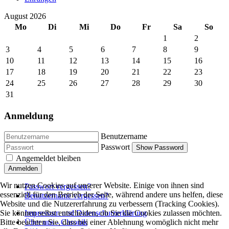
August 2026
Mo
Di
Mi
Do
Fr
Sa
So
1
2
3
4
5
6
7
8
9
10
11
12
13
14
15
16
17
18
19
20
21
22
23
24
25
26
27
28
29
30
31
Anmeldung
Benutzername
Passwort
Show Password
Angemeldet bleiben
Anmelden
Wir nutzen Cookies auf unserer Website. Einige von ihnen sind
Passwort vergessen?
essenziell für den Betrieb der Seite, während andere uns helfen, diese
Benutzername vergessen?
Website und die Nutzererfahrung zu verbessern (Tracking Cookies).
Impressum und Datenschutzerklärung
Sie können selbst entscheiden, ob Sie die Cookies zulassen möchten.
Über uns - Chronik
Bitte beachten Sie, dass bei einer Ablehnung womöglich nicht mehr